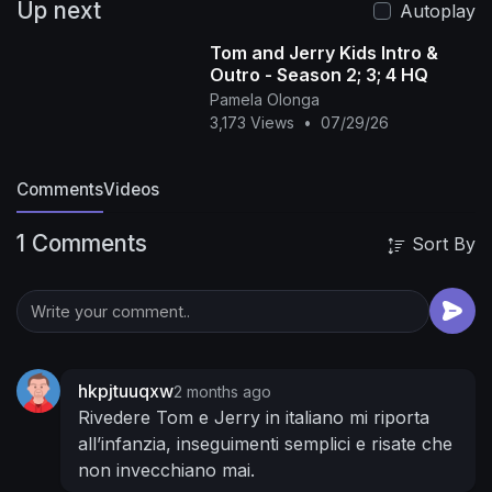
Up next
SETTIMANA!
Autoplay
►
https://www.youtube.com/channe....l/UCSMrq
Tom and Jerry Kids Intro &
S8IssKKIILuz
ALTRI GIOCHI E ATTIVITÀ QUI
Outro - Season 2; 3; 4 HQ
►
https://www.wbkidsgo.com/it-it/
All Warner
Pamela Olonga
Bros. related characters and elements © & ™
3,173 Views
•
07/29/26
Warner Bros. Entertainment Inc. (s19)
Comments
Videos
1 Comments
Sort By
hkpjtuuqxw
2 months ago
Rivedere Tom e Jerry in italiano mi riporta
all’infanzia, inseguimenti semplici e risate che
non invecchiano mai.