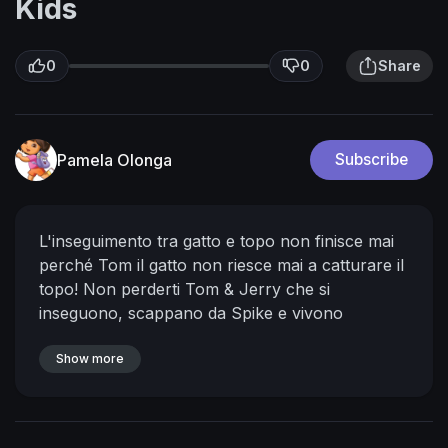
Kids
0
0
Share
Pamela Olonga
Subscribe
L'inseguimento tra gatto e topo non finisce mai
perché Tom il gatto non riesce mai a catturare il
topo!
Non perderti Tom & Jerry che si
inseguono, scappano da Spike e vivono
avventure con Quacker e il gatto Butch.
WB
Kids è la casa di tutte le tue clip preferite con i
Show more
personaggi della Looney Tunes, Scooby -Doo,
Tom e Jerry e Tanti Altri!
Disponibile sul Digitale!
INSCRIVITI PER AVERE NUOVI VIDEO OGNI